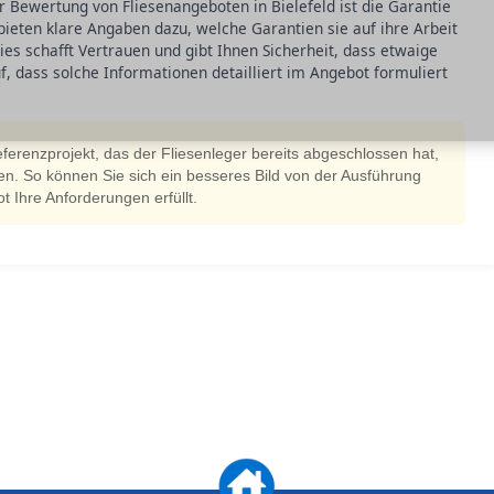
r Bewertung von Fliesenangeboten in Bielefeld ist die Garantie
bieten klare Angaben dazu, welche Garantien sie auf ihre Arbeit
es schafft Vertrauen und gibt Ihnen Sicherheit, dass etwaige
 dass solche Informationen detailliert im Angebot formuliert
Referenzprojekt, das der Fliesenleger bereits abgeschlossen hat,
hen. So können Sie sich ein besseres Bild von der Ausführung
 Ihre Anforderungen erfüllt.