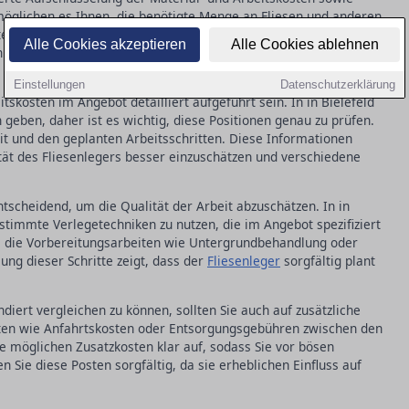
öglichen es Ihnen, die benötigte Menge an Fliesen und anderen
ten Sie darauf, dass auch die spezifischen
Alle Cookies akzeptieren
Alle Cookies ablehnen
nn nur so wissen Sie genau, welche Qualität und welcher Typ
Einstellungen
Datenschutzerklärung
tskosten im Angebot detailliert aufgeführt sein. In in Bielefeld
geben, daher ist es wichtig, diese Positionen genau zu prüfen.
t und den geplanten Arbeitsschritten. Diese Informationen
tät des Fliesenlegers besser einzuschätzen und verschiedene
tscheidend, um die Qualität der Arbeit abzuschätzen. In in
stimmte Verlegetechniken zu nutzen, die im Angebot spezifiziert
wa die Vorbereitungsarbeiten wie Untergrundbehandlung oder
lung dieser Schritte zeigt, dass der
Fliesenleger
sorgfältig plant
iert vergleichen zu können, sollten Sie auch auf zusätzliche
sten wie Anfahrtskosten oder Entsorgungsgebühren zwischen den
le möglichen Zusatzkosten klar auf, sodass Sie vor bösen
 Sie diese Posten sorgfältig, da sie erheblichen Einfluss auf