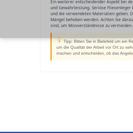
Ein weiterer entscheidender Aspekt bei de
und Gewährleistung. Seriöse Fliesenleger 
und die verwendeten Materialien geben. Di
Mängel behoben werden. Achten Sie darauf,
sind, um Missverständnisse zu vermeiden.
Tipp: Bitten Sie in Bielefeld um ein 
um die Qualität der Arbeit vor Ort zu se
machen und entscheiden, ob das Angebot