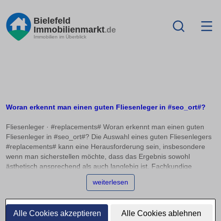
Bielefeld
Immobilienmarkt
.de
Immobilien im Überblick
Woran erkennt man einen guten Fliesenleger in #seo_ort#?
Fliesenleger · #replacements# Woran erkennt man einen guten
Fliesenleger in #seo_ort#? Die Auswahl eines guten Fliesenlegers
#replacements# kann eine Herausforderung sein, insbesondere
wenn man sicherstellen möchte, dass das Ergebnis sowohl
ästhetisch ansprechend als auch langlebig ist. Fachkundige
Betriebe zeichnen sich oft durch Innungsmitgliedschaft und
weiterlesen
Meistertitel aus, bieten aber auch aussagekräftige
Referenzprojekte. In diesem Artikel zeigen wir Ihnen, woran Sie
einen kompetenten Fliesenleger erkennen, wie Sie
Alle Cookies akzeptieren
Alle Cookies ablehnen
Musterreferenzen prüfen und welche Rolle Kundenbewertungen