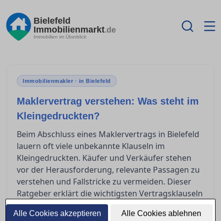
Bielefeld
Immobilienmarkt
.de
Immobilien im Überblick
Immobilienmakler · in Bielefeld
Maklervertrag verstehen: Was steht im
Kleingedruckten?
Beim Abschluss eines Maklervertrags in Bielefeld
lauern oft viele unbekannte Klauseln im
Kleingedruckten. Käufer und Verkäufer stehen
vor der Herausforderung, relevante Passagen zu
verstehen und Fallstricke zu vermeiden. Dieser
Ratgeber erklärt die wichtigsten Vertragsklauseln
und bietet Orientierung, damit Sie in der Welt der
Alle Cookies akzeptieren
Alle Cookies ablehnen
Immobilienverträge sicher navigieren können.