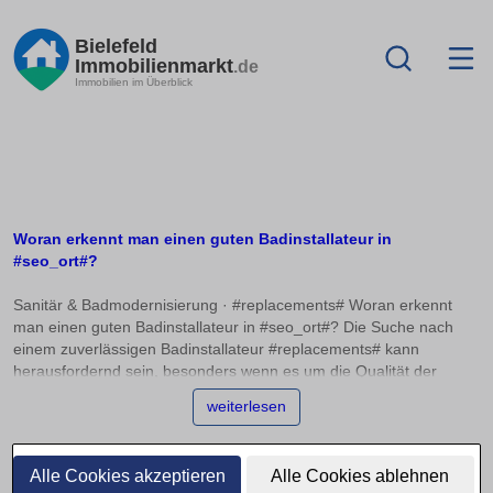
Bielefeld
Immobilienmarkt
.de
Immobilien im Überblick
Woran erkennt man einen guten Badinstallateur in
#seo_ort#?
Sanitär & Badmodernisierung · #replacements# Woran erkennt
man einen guten Badinstallateur in #seo_ort#? Die Suche nach
einem zuverlässigen Badinstallateur #replacements# kann
herausfordernd sein, besonders wenn es um die Qualität der
Arbeit und Kostentransparenz geht. Ein gutes Indiz für
weiterlesen
Fachkompetenz sind Innungsmitgliedschaften und
Fachbetriebsauszeichnungen. Doch wie beurteilt man
Referenzprojekte richtig? Dieser Artikel bietet Orientierung, um die
Alle Cookies akzeptieren
Alle Cookies ablehnen
besten Profis in der Sanitär- und Badmodernisierungsbranche zu