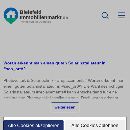
Bielefeld
Immobilienmarkt
.de
Immobilien im Überblick
Woran erkennt man einen guten Solarinstallateur in
#seo_ort#?
Photovoltaik & Solartechnik · #replacements# Woran erkennt man
einen guten Solarinstallateur in #seo_ort#? Die Wahl des richtigen
Solarinstallateurs #replacements# kann entscheidend für eine
erfolgreiche Photovoltaik-Installation sein. Doch woran erkennt
man einen seriösen und professionellen Betrieb? Dieser Artikel
weiterlesen
bietet Orientierung anhand von Kriterien wie Schulungen,
Zertifikaten und Herstellerpartnerschaften sowie Tipps zur
Bewertung von Kundenbewertungen. Ein erster wichtiger Aspekt ist
Alle Cookies akzeptieren
Alle Cookies ablehnen
die Qualifikation des Solarinstallateurs. Achten Sie darauf, dass der