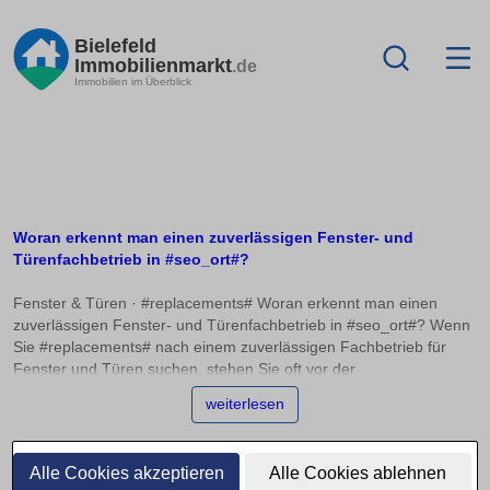
Bielefeld
Immobilienmarkt
.de
Immobilien im Überblick
Woran erkennt man einen zuverlässigen Fenster- und
Türenfachbetrieb in #seo_ort#?
Fenster & Türen · #replacements# Woran erkennt man einen
zuverlässigen Fenster- und Türenfachbetrieb in #seo_ort#? Wenn
Sie #replacements# nach einem zuverlässigen Fachbetrieb für
Fenster und Türen suchen, stehen Sie oft vor der
Herausforderung, die Qualität und Kompetenz der Anbieter richtig
weiterlesen
einzuschätzen. Innungsmitgliedschaften, absolvierte
Herstellerschulungen und Referenzprojekte sind wichtige
Indikatoren für die Seriosität und Fachkenntnis eines Betriebs. In
Alle Cookies akzeptieren
Alle Cookies ablehnen
diesem Artikel erfahren Sie, worauf Sie achten sollten, um eine