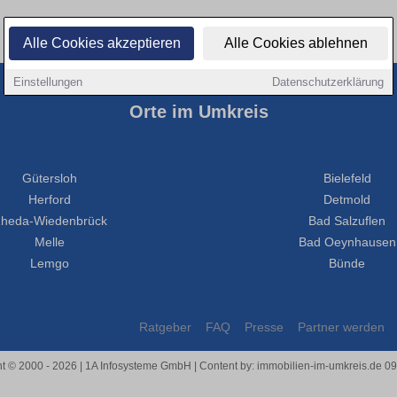
Alle Cookies akzeptieren
Alle Cookies ablehnen
Einstellungen
Datenschutzerklärung
Orte im Umkreis
Gütersloh
Bielefeld
Herford
Detmold
heda-Wiedenbrück
Bad Salzuflen
Melle
Bad Oeynhausen
Lemgo
Bünde
Ratgeber
FAQ
Presse
Partner werden
t © 2000 - 2026 | 1A Infosysteme GmbH | Content by: immobilien-im-umkreis.de 0