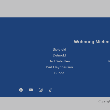
wichtige Indizien für die Professionalität
eines Betriebs. Doch wie lässt sich die
tatsächliche Kompetenz vor der
Beauftragung einschätzen? In diesem
Artikel bieten wir Ihnen Orientierung, damit
Sie die richtige Wahl bei der Auswahl eines
Elektrikers für Ihre Bedürfnisse treffen
können. Ein erster Schritt, um die
Wohnung Mieten
Zuverlässigkeit eines Elektrobetriebs
#replacements# einzuschätzen, ist die
Bielefeld
Prüfung der Eintragung im
Detmold
Handwerksregister. Diese Eintragung
Bad Salzuflen
R
bestätigt, dass der Betrieb die rechtlichen
Bad Oeynhausen
Voraussetzungen erfüllt und über die
erforderlichen Qualifikationen verfügt. Ein
Bünde
weiterer entscheidender Faktor ist die
Mitgliedschaft in einer Innung. Diese zeigt,
dass der Betrieb bestrebt ist, hohe
Standards zu halten und sich kontinuierlich
weiterzubilden, um immer auf dem
Copyrigh
neuesten Stand der Technik zu bleiben.
Darüber hinaus sind Fachkenntnisse ein