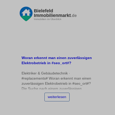
Bielefeld
Immobilienmarkt
.de
Immobilien im Überblick
Woran erkennt man einen zuverlässigen
Elektrobetrieb in #seo_ort#?
Elektriker & Gebäudetechnik ·
#replacements# Woran erkennt man einen
zuverlässigen Elektrobetrieb in #seo_ort#?
Die Suche nach einem zuverlässigen
Elektrobetrieb #replacements# kann
weiterlesen
herausfordernd sein, besonders wenn man
unsicher ist, worauf es wirklich ankommt.
Eine Eintragung ins Handwerksregister und
die Mitgliedschaft in einer Innung sind