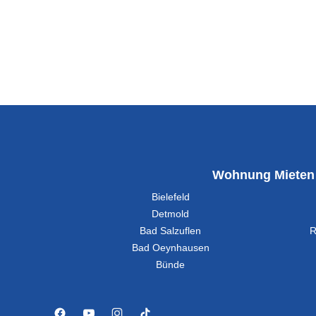
1A-Portale · Feed
Wohnung Mieten
Kurze Rückf
Bielefeld
Detmold
Sie haben bereits
Bad Salzuflen
R
Zeit haben: Helfe
Bad Oeynhausen
✓ 1 Minute
Bünde
✓ freiwillig
✓ anonym mög