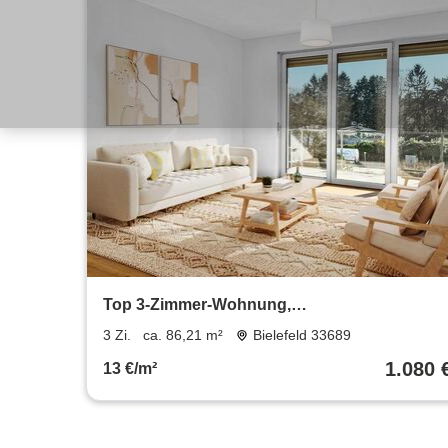
Top 3-Zimmer-Wohnung,
Energieeffizienzklasse A+, Balkon, mit
3 Zi.
ca. 86,21 m²
Bielefeld 33689
GlasfaserBreitband
1.080 
13 €/m²