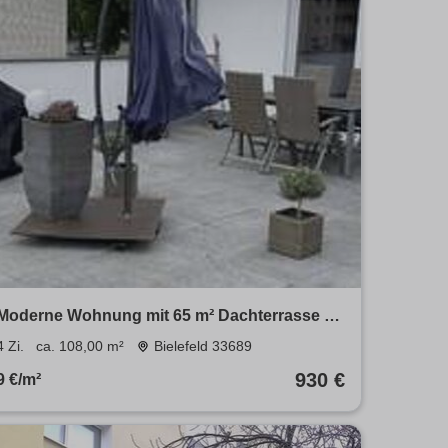
Moderne Wohnung mit 65 m² Dachterrasse –
ideal für bis zu 3 Personen & WG-geeignet
4 Zi.
ca. 108,00 m²
Bielefeld 33689
930 €
9 €/m²