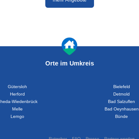
Orte im Umkreis
×
back
rage
Gütersloh
Bielefeld
Herford
Detmold
 bei einem unserer 1A-Portale gesucht. Wenn Sie 60 Sekunden
heda-Wiedenbrück
Bad Salzuflen
n Sie uns, das neue Portal für
in Bielefeld
zu verbessern.
Melle
Bad Oeynhausen
Lemgo
Bünde
lich
Ratgeber
FAQ
Presse
Partner werden