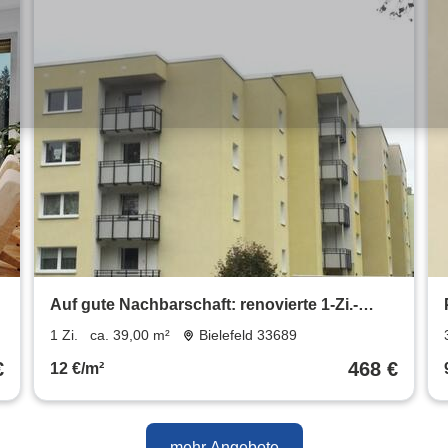
Auf gute Nachbarschaft: renovierte 1-Zi.-
Single-Wohnung
1 Zi.
ca. 39,00 m²
Bielefeld 33689
€
468 €
12 €/m²
mehr Angebote