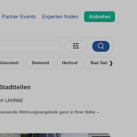
Partner Events
Experten finden
Anbieten
❯
Gütersloh
Detmold
Herford
Bad Salzuflen
R
tadtteilen
en Umfeld
e passende Wohnungsangebote ganz in Ihrer Nähe –