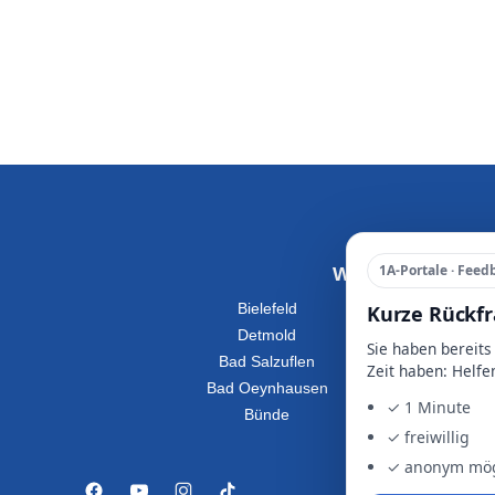
1A-Portale · Feed
Wohnung Mieten
Kurze Rückf
Bielefeld
Detmold
Sie haben bereits
Bad Salzuflen
R
Zeit haben: Helfe
Bad Oeynhausen
✓ 1 Minute
Bünde
✓ freiwillig
✓ anonym mög