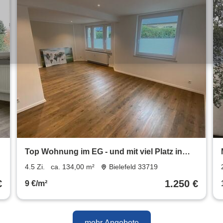
Top Wohnung im EG - und mit viel Platz in
Heepen!
4.5 Zi.
ca. 134,00 m²
Bielefeld 33719
€
1.250 €
9 €/m²
mehr Angebote