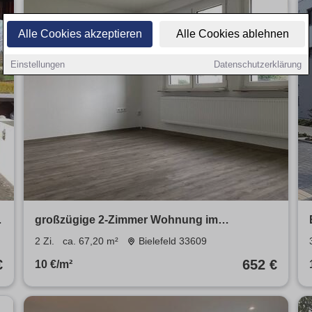
Alle Cookies akzeptieren
Alle Cookies ablehnen
Einstellungen
Datenschutzerklärung
großzügige 2-Zimmer Wohnung im
Erdgeschoss mit Balkon!
2 Zi.
ca. 67,20 m²
Bielefeld 33609
€
652 €
10 €/m²