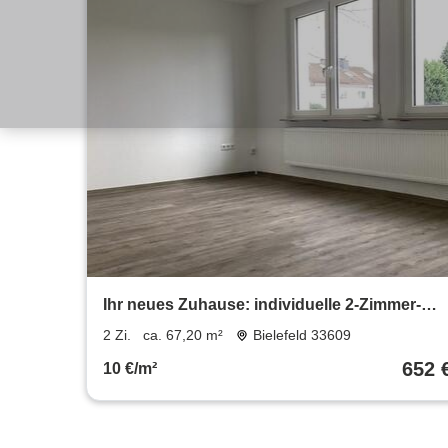
Ihr neues Zuhause: individuelle 2-Zimmer-
Wohnung mit Balkon
2 Zi.
ca. 67,20 m²
Bielefeld 33609
652 
10 €/m²