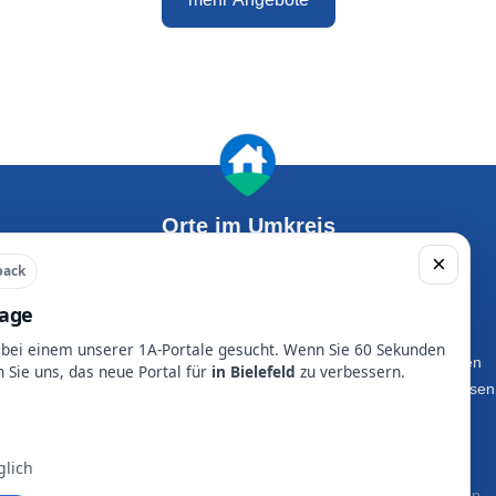
Orte im Umkreis
×
back
rage
Gütersloh
Bielefeld
Herford
Detmold
 bei einem unserer 1A-Portale gesucht. Wenn Sie 60 Sekunden
heda-Wiedenbrück
Bad Salzuflen
n Sie uns, das neue Portal für
in Bielefeld
zu verbessern.
Melle
Bad Oeynhausen
Lemgo
Bünde
lich
Ratgeber
FAQ
Presse
Partner werden