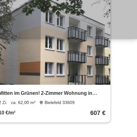
Mitten im Grünen! 2-Zimmer Wohnung in
Bielefeld Baumheide
2 Zi.
ca. 62,00 m²
Bielefeld 33609
607 €
10 €/m²