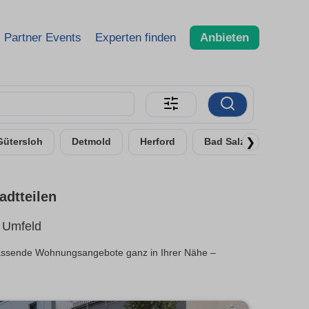
Partner Events
Experten finden
Anbieten
❯
Gütersloh
Detmold
Herford
Bad Salzuflen
R
adtteilen
 Umfeld
 passende Wohnungsangebote ganz in Ihrer Nähe –