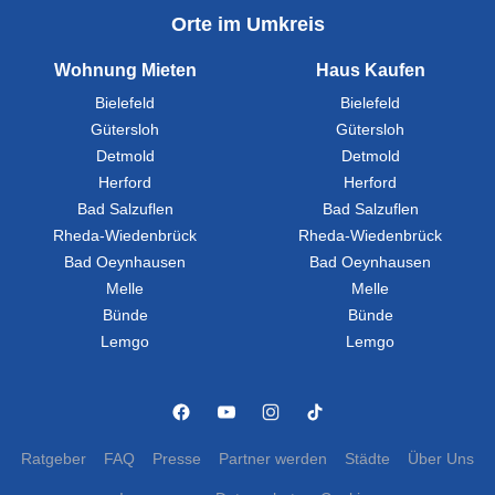
Orte im Umkreis
Wohnung Mieten
Haus Kaufen
Bielefeld
Bielefeld
Gütersloh
Gütersloh
Detmold
Detmold
Herford
Herford
Bad Salzuflen
Bad Salzuflen
Rheda-Wiedenbrück
Rheda-Wiedenbrück
Bad Oeynhausen
Bad Oeynhausen
Melle
Melle
Bünde
Bünde
Lemgo
Lemgo
Ratgeber
FAQ
Presse
Partner werden
Städte
Über Uns