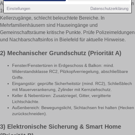
Achte auf typische Muster: Tageswohnungseinbruch (zwischen
Einstellungen
Datenschutzerklärung
10–18 Uhr), Hebelangriffe an Fenstern/Terrassen,
Kellerzugänge, schlecht beleuchtete Bereiche. In
Mehrfamilienhäusern sind Hauseingänge und
Gemeinschaftsräume kritische Punkte. Prüfe Polizeimeldungen
und Nachbarschaftsinfos in Bielefeld für aktuelle Hinweise.
2) Mechanischer Grundschutz (Priorität A)
Fenster/Fenstertüren in Erdgeschoss & Balkon: mind.
Widerstandsklasse RC2, Pilzkopfverriegelung, abschließbare
Griffe.
Eingangstür: geprüfte Sicherheitstür (mind. RC2), Schließblech
mit Mauerverankerung, Zylinder mit Kernziehschutz.
Keller & Nebentüren: Zusatzriegel, Gitter, vergitterte
Lichtschächte.
Außenbereich: Bewegungslicht, Sichtachsen frei halten (Hecken
zurückschneiden).
3) Elektronische Sicherung & Smart Home