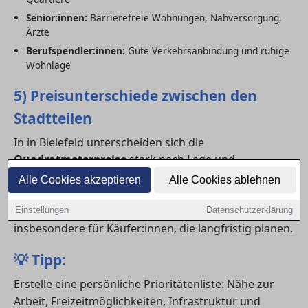
Senior:innen:
Barrierefreie Wohnungen, Nahversorgung,
Ärzte
Berufspendler:innen:
Gute Verkehrsanbindung und ruhige
Wohnlage
5) Preisunterschiede zwischen den
Stadtteilen
In in Bielefeld unterscheiden sich die
Quadratmeterpreise
stark nach Lage und
Nachfrage. Zentrale Viertel erreichen häufig
Alle Cookies akzeptieren
Alle Cookies ablehnen
Spitzenwerte, während aufstrebende Randlagen oft
noch bezahlbar sind. Ein Vergleich lohnt sich –
Einstellungen
Datenschutzerklärung
insbesondere für Käufer:innen, die langfristig planen.
💡
Tipp:
Erstelle eine persönliche Prioritätenliste: Nähe zur
Arbeit, Freizeitmöglichkeiten, Infrastruktur und