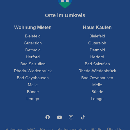
Orte im Umkreis
Wohnung Mieten
Haus Kaufen
Bielefeld
Bielefeld
Gütersloh
Gütersloh
Detmold
Detmold
Herford
Herford
Bad Salzuflen
Bad Salzuflen
Rheda-Wiedenbrück
Rheda-Wiedenbrück
Bad Oeynhausen
Bad Oeynhausen
Melle
Melle
Bünde
Bünde
Lemgo
Lemgo
Ratgeber
FAQ
Presse
Partner werden
Städte
Über Uns