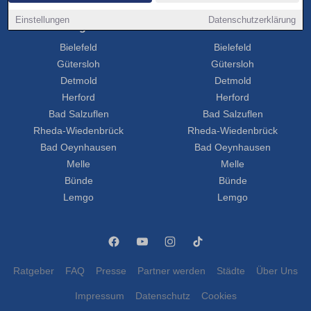
Einstellungen
Datenschutzerklärung
Wohnung Mieten
Haus Kaufen
Bielefeld
Bielefeld
Gütersloh
Gütersloh
Detmold
Detmold
Herford
Herford
Bad Salzuflen
Bad Salzuflen
Rheda-Wiedenbrück
Rheda-Wiedenbrück
Bad Oeynhausen
Bad Oeynhausen
Melle
Melle
Bünde
Bünde
Lemgo
Lemgo
Ratgeber
FAQ
Presse
Partner werden
Städte
Über Uns
Impressum
Datenschutz
Cookies