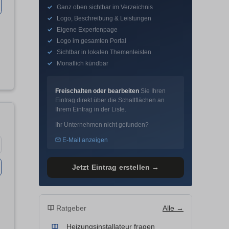
✓
Ganz oben sichtbar im Verzeichnis
✓
Logo, Beschreibung & Leistungen
✓
Eigene Expertenpage
✓
Logo im gesamten Portal
✓
Sichtbar in lokalen Themenleisten
✓
Monatlich kündbar
Freischalten oder bearbeiten
Sie Ihren
Eintrag direkt über die Schaltflächen an
Ihrem Eintrag in der Liste.
Ihr Unternehmen nicht gefunden?
E-Mail anzeigen
Jetzt Eintrag erstellen →
Ratgeber
Alle →
Heizungsinstallateur fragen